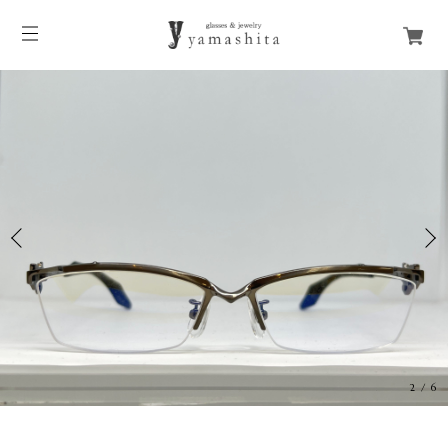
2
/
6