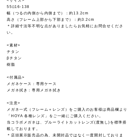
<サイズ>
55□16-138
幅（つるの内側から内側まで）：約13.2cm
高さ（フレーム上部から下部まで）：約3.2cm
＊詳細寸法等不明な点がありましたらお気軽にお問合せくださ
い。
<素材>
チタン
βチタン
樹脂
<付属品>
メガネケース：専用ケース
メガネ拭き：専用メガネ拭き
<注意>
メガネ一式（フレーム＋レンズ）をご購入のお客様は商品欄より
「HOYA 各種レンズ」をご一緒にご購入ください。
当コラボメガネは、ブルーライトカットレンズ(度無し)を標準搭
載しております。
＊店頭展示販売品の為、未開封品ではなく一度開封しておりま