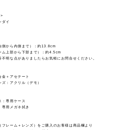
>
ンダイ
側から内側まで）：約13.8cm
ム上部から下部まで）：約4.5cm
等不明な点がありましたらお気軽にお問合せください。
合金＋アセテート
ンズ：アクリル（デモ）
ス：専用ケース
：専用メガネ拭き
（フレーム＋レンズ）をご購入のお客様は商品欄より