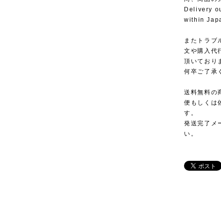
Delivery o
within Jap
またトラブ
文や購入代
頂いており
何卒ご了承
送料無料の
便もしくは
す。
発送完了メ
い。