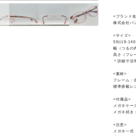
<ブランド名
株式会社バ
<サイズ>
50□19-140
幅（つるの内
高さ（フレー
＊詳細寸法
<素材>
フレーム：
標準搭載レ
<付属品>
メガネケー
メガネ拭き
<注意>
メガネ一式