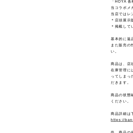
「HOYA
当コラボメ
当店ではレ
＊店頭展示
＊掲載して
基本的に返
また販売の
い。
商品は、店
在庫管理に
ってしまっ
だきます。
商品の状態
ください。
商品詳細は
https://ba
尚、商品の