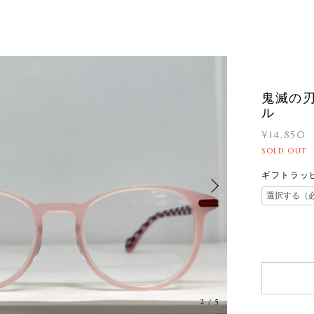
鬼滅の
ル
¥14,850
SOLD OUT
ギフトラッ
3
/
5