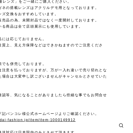
 各種レンズ」をご一緒にご購入ください。
ガネの搭載レンズはアクリルデモ用となっております。
ンズ交換をおすすめしています。
販売品の為、未開封品ではなく一度開封しております。
いる商品は全て店頭展示にも使用しています。
品には応じておりません。
性質上、見え方保障などはできかねますのでご注意くださ
頭でも併売しております。
は注意を払っておりますが、万が一入れ違いで売り切れとな
た場合は大変申し訳ございませんがキャンセルとさせていた
確認等、気になることがありましたら些細な事でもお問合せ
下記バンコレ様公式ホームページよりご確認ください。
ndai-fashion.jp/item/item-1000149912
発送対応は日本国内のみとさせて頂きます。