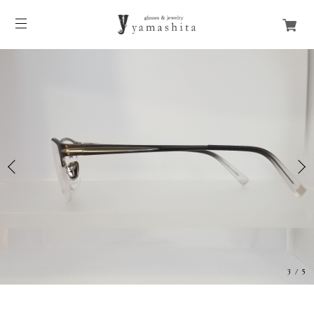
3
/
5