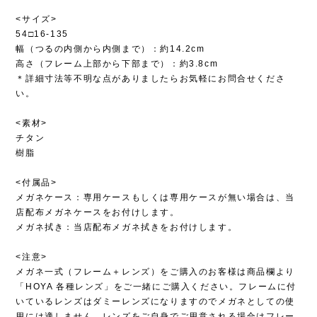
<サイズ>
54□16-135
幅（つるの内側から内側まで）：約14.2cm
高さ（フレーム上部から下部まで）：約3.8cm
＊詳細寸法等不明な点がありましたらお気軽にお問合せくださ
い。
<素材>
チタン
樹脂
<付属品>
メガネケース：専用ケースもしくは専用ケースが無い場合は、当
店配布メガネケースをお付けします。
メガネ拭き：当店配布メガネ拭きをお付けします。
<注意>
メガネ一式（フレーム＋レンズ）をご購入のお客様は商品欄より
「HOYA 各種レンズ」をご一緒にご購入ください。フレームに付
いているレンズはダミーレンズになりますのでメガネとしての使
用には適しません。レンズをご自身でご用意される場合はフレー