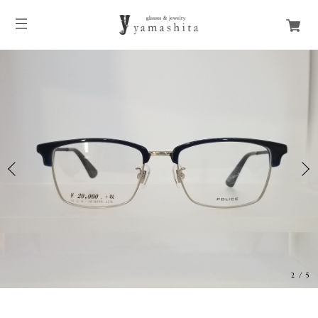
2
/
5