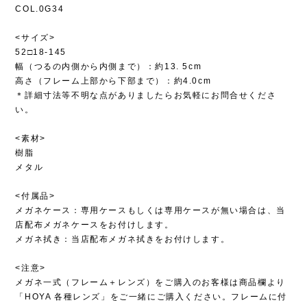
COL.0G34
<サイズ>
52□18-145
幅（つるの内側から内側まで）：約13. 5cm
高さ（フレーム上部から下部まで）：約4.0cm
＊詳細寸法等不明な点がありましたらお気軽にお問合せくださ
い。
<素材>
樹脂
メタル
<付属品>
メガネケース：専用ケースもしくは専用ケースが無い場合は、当
店配布メガネケースをお付けします。
メガネ拭き：当店配布メガネ拭きをお付けします。
<注意>
メガネ一式（フレーム＋レンズ）をご購入のお客様は商品欄より
「HOYA 各種レンズ」をご一緒にご購入ください。フレームに付