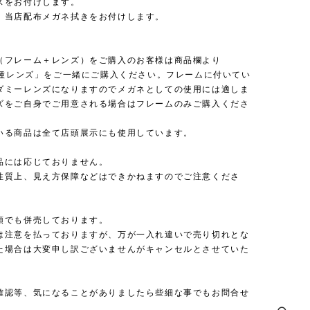
スをお付けします。
：当店配布メガネ拭きをお付けします。
（フレーム＋レンズ）をご購入のお客様は商品欄より
 各種レンズ」をご一緒にご購入ください。フレームに付いてい
ダミーレンズになりますのでメガネとしての使用には適しま
ズをご自身でご用意される場合はフレームのみご購入くださ
いる商品は全て店頭展示にも使用しています。
品には応じておりません。
性質上、見え方保障などはできかねますのでご注意くださ
頭でも併売しております。
は注意を払っておりますが、万が一入れ違いで売り切れとな
た場合は大変申し訳ございませんがキャンセルとさせていた
確認等、気になることがありましたら些細な事でもお問合せ