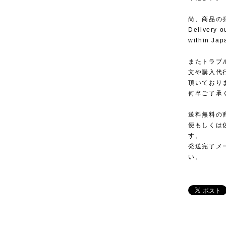
尚、商品の
Delivery o
within Jap
またトラブ
文や購入代
頂いており
何卒ご了承
送料無料の
便もしくは
す。
発送完了メ
い。