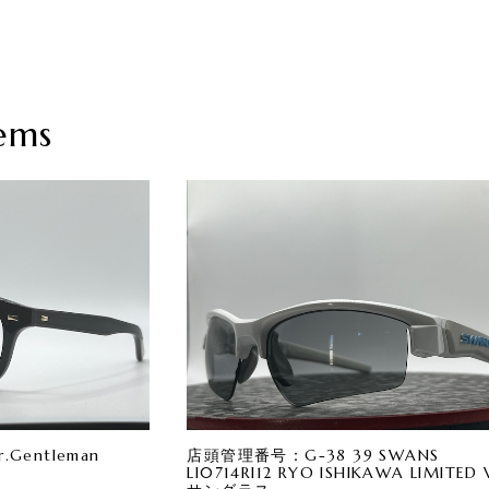
ems
Gentleman
店頭管理番号：G-38 39 SWANS
LI0714RI12 RYO ISHIKAWA LIMITED V