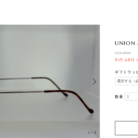
UNION 
¥24,000
¥19,680
ギフトラッ
数量
3
/
5