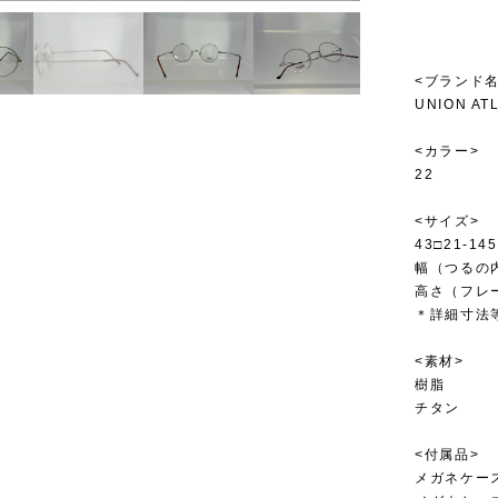
<ブランド名
UNION AT
<カラー>
22
<サイズ>
43□21-145
幅（つるの内
高さ（フレー
＊詳細寸法
<素材>
樹脂
チタン
<付属品>
メガネケー