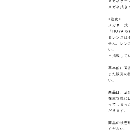
メガネケー
メガネ拭き
<注意>
メガネ一式
「HOYA
るレンズは
せん。レン
い。
＊掲載して
基本的に返
また販売の
い。
商品は、店
在庫管理に
ってしまっ
だきます。
商品の状態
ください。