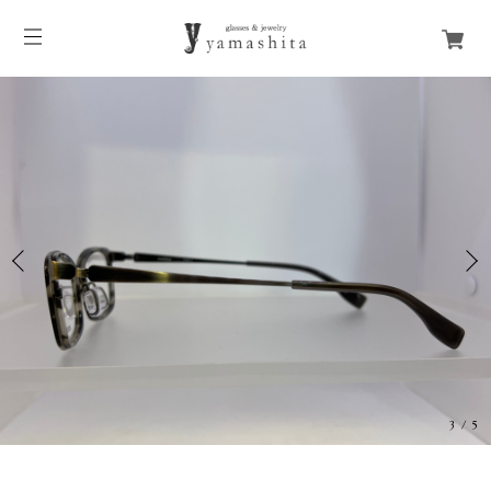
3
/
5