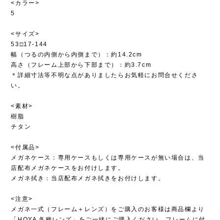
<カラー>
5
<サイズ>
53□17-144
幅（つるの内側から内側まで）：約14.2cm
高さ（フレーム上部から下部まで）：約3.7cm
＊詳細寸法等不明な点がありましたらお気軽にお問合せくださ
い。
<素材>
樹脂
チタン
<付属品>
メガネケース：専用ケースもしくは専用ケースが無い場合は、当
店配布メガネケースをお付けします。
メガネ拭き：当店配布メガネ拭きをお付けします。
<注意>
メガネ一式（フレーム＋レンズ）をご購入のお客様は商品欄より
「HOYA 各種レンズ」をご一緒にご購入ください。フレームに付