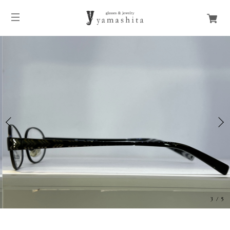
3
/
5