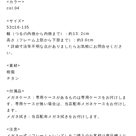
<カラー>
col.04
<サイズ>
53□16-135
幅（つるの内側から内側まで）：約13. 2cm
高さ（フレーム上部から下部まで）：約3.0cm
＊詳細寸法等不明な点がありましたらお気軽にお問合せくださ
い。
<素材>
樹脂
チタン
<付属品>
メガネケース：専用ケースがあるものは専用ケースをお付けしま
す。専用ケースが無い場合は、当店配布メガネケースをお付けし
ます。
メガネ拭き：当店配布メガネ拭きをお付けします。
<注意>
メガネ一式（フレーム＋レンズ）をご購入のお客様は商品欄より