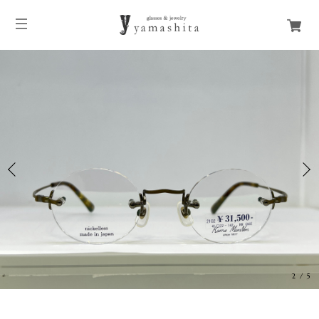
3
/
5