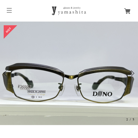
3
/
5