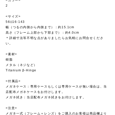
<カラー>
2
<サイズ>
56□16-143
幅（つるの内側から内側まで）：約15.1cm
高さ（フレーム上部から下部まで）：約4.0cm
＊詳細寸法等不明な点がありましたらお気軽にお問合せくださ
い。
<素材>
樹脂
メタル（ネジなど）
Titanium β-Hinge
<付属品>
メガネケース：専用ケースもしくは専用ケースが無い場合は、当
店配布メガネケースをお付けします。
メガネ拭き：当店配布メガネ拭きをお付けします。
<注意>
メガネ一式（フレーム＋レンズ）をご購入のお客様は商品欄より