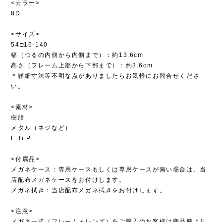
<カラー>
8D
<サイズ>
54□16-140
幅（つるの内側から内側まで）：約13.6cm
高さ（フレーム上部から下部まで）：約3.6cm
＊詳細寸法等不明な点がありましたらお気軽にお問合せくださ
い。
<素材>
樹脂
メタル（ネジなど）
F:Ti:P
<付属品>
メガネケース：専用ケースもしくは専用ケースが無い場合は、当
店配布メガネケースをお付けします。
メガネ拭き：当店配布メガネ拭きをお付けします。
<注意>
メガネ一式（フレーム＋レンズ）をご購入のお客様は商品欄より