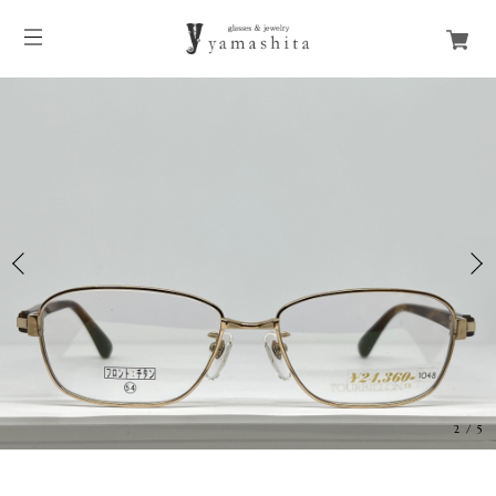
3
/
5