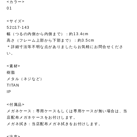
<カラー>
01
<サイズ>
52□17-143
幅（つるの内側から内側まで）：約13.4cm
高さ（フレーム上部から下部まで）：約3.5cm
＊詳細寸法等不明な点がありましたらお気軽にお問合せくださ
い。
<素材>
樹脂
メタル（ネジなど）
TITAN
IP
<付属品>
メガネケース：専用ケースもしくは専用ケースが無い場合は、当
店配布メガネケースをお付けします。
メガネ拭き：当店配布メガネ拭きをお付けします。
<注意>