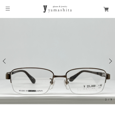
3
/
5