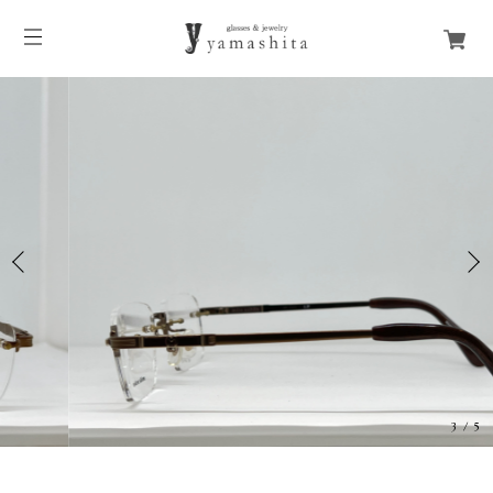
3
/
5