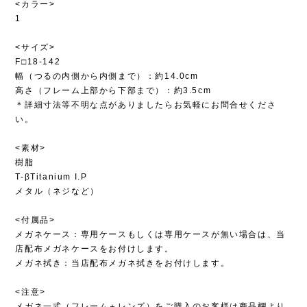
<カラー>
1
<サイズ>
F□18-142
幅（つるの内側から内側まで）：約14.0cm
高さ（フレーム上部から下部まで）：約3.5cm
＊詳細寸法等不明な点がありましたらお気軽にお問合せくださ
い。
<素材>
樹脂
T-βTitanium I.P
メタル（ネジなど）
<付属品>
メガネケース：専用ケースもしくは専用ケースが無い場合は、当
店配布メガネケースをお付けします。
メガネ拭き：当店配布メガネ拭きをお付けします。
<注意>
メガネ一式（フレーム＋レンズ）をご購入のお客様は商品欄より