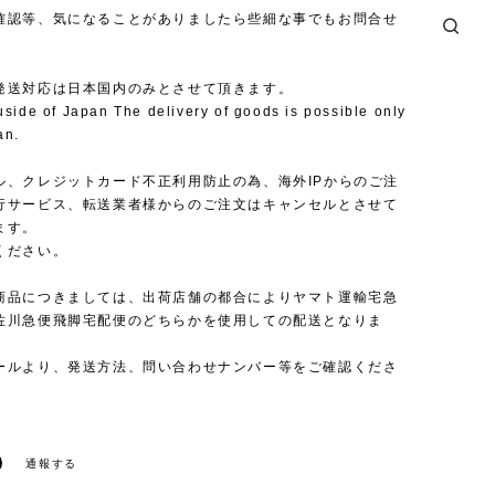
確認等、気になることがありましたら些細な事でもお問合せ
発送対応は日本国内のみとさせて頂きます。
uside of Japan The delivery of goods is possible only
an.
ル、クレジットカード不正利用防止の為、海外IPからのご注
行サービス、転送業者様からのご注文はキャンセルとさせて
ます。
ください。
商品につきましては、出荷店舗の都合によりヤマト運輸宅急
佐川急便飛脚宅配便のどちらかを使用しての配送となりま
ールより、発送方法、問い合わせナンバー等をご確認くださ
通報する