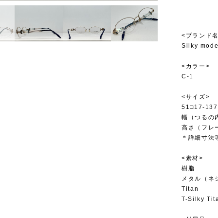
<ブランド名
Silky mod
<カラー>
C-1
<サイズ>
51□17-137
幅（つるの内
高さ（フレー
＊詳細寸法
<素材>
樹脂
メタル（ネ
Titan
T-Silky Ti