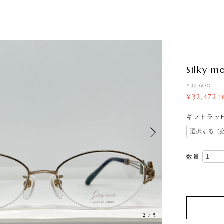
Silky m
¥39,600
¥32,472
1
ギフトラッ
数量
2
/
5