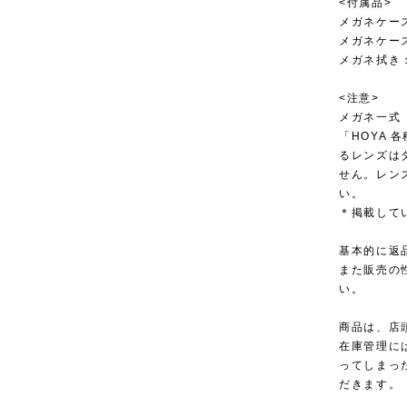
<付属品>
メガネケー
メガネケー
メガネ拭き
<注意>
メガネ一式
「HOYA
るレンズは
せん。レン
い。
＊掲載して
基本的に返
また販売の
い。
商品は、店
在庫管理に
ってしまっ
だきます。