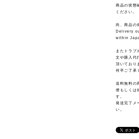
商品の状態
ください。
尚、商品の
Delivery o
within Jap
またトラブ
文や購入代
頂いており
何卒ご了承
送料無料の
便もしくは
す。
発送完了メ
い。