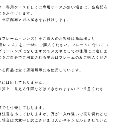
ス：専用ケースもしくは専用ケースが無い場合は、当店配布
スをお付けします。
：当店配布メガネ拭きをお付けします。
（フレーム＋レンズ）をご購入のお客様は商品欄より
 各種レンズ」をご一緒にご購入ください。フレームに付いてい
ダミーレンズになりますのでメガネとしての使用には適しま
ズをご自身でご用意される場合はフレームのみご購入くださ
いる商品は全て店頭展示にも使用しています。
品には応じておりません。
性質上、見え方保障などはできかねますのでご注意くださ
頭でも併売しております。
は注意を払っておりますが、万が一入れ違いで売り切れとな
た場合は大変申し訳ございませんがキャンセルとさせていた