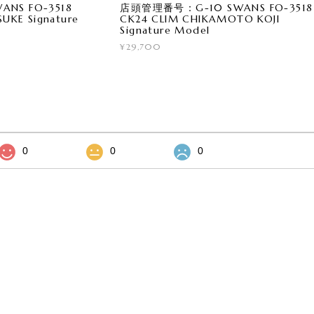
NS FO-3518
店頭管理番号：G-10 SWANS FO-3518
UKE Signature
CK24 CLIM CHIKAMOTO KOJI
Signature Model
¥29,700
0
0
0