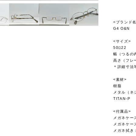
<ブランド名
G4 O&N
<サイズ>
50□22
幅（つるの内
高さ（フレー
＊詳細寸法
<素材>
樹脂
メタル（ネ
TITAN-P
<付属品>
メガネケー
メガネケー
メガネ拭き