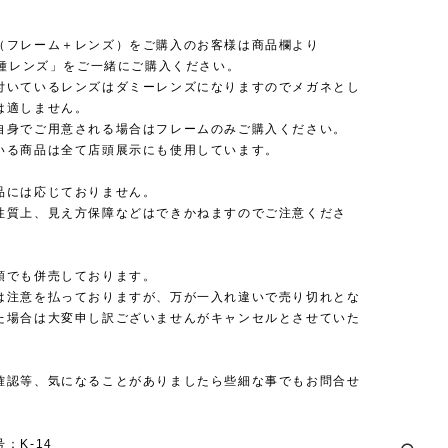
（フレーム＋レンズ）をご購入のお客様は商品欄より
 各種レンズ」をご一緒にご購入ください。
付いているレンズはダミーレンズになりますのでメガネとし
は適しません。
自身でご用意される場合はフレームのみご購入ください。
いる商品は全て店頭展示にも使用しています。
品には応じておりません。
性質上、見え方保障などはできかねますのでご注意くださ
頭でも併売しております。
は注意を払っておりますが、万が一入れ違いで売り切れとな
た場合は大変申し訳ございませんがキャンセルとさせていた
確認等、気になることがありましたら些細な事でもお問合せ
：K-14