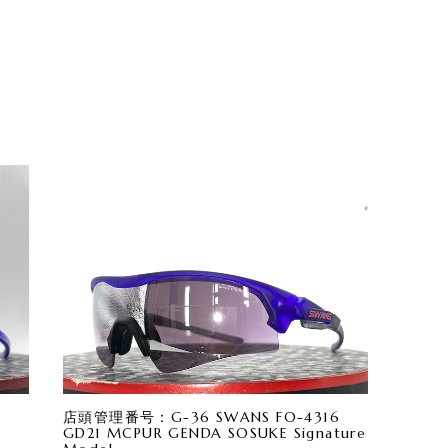
店頭管理番号：G-36 SWANS FO-4316
GD21 MCPUR GENDA SOSUKE Signature