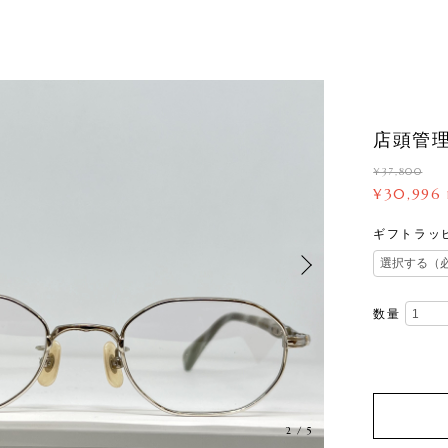
店頭管理番
¥37,800
¥30,996
ギフトラッ
数量
3
/
5