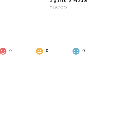
Signature Model
¥29,700
0
0
0