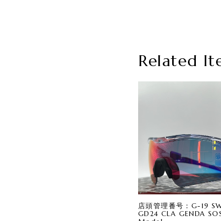
Related It
店頭管理番号：G-19 SWA
GD24 CLA GENDA SOS