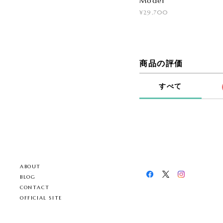
Model
¥29,700
商品の評価
すべて
ABOUT
BLOG
CONTACT
OFFICIAL SITE