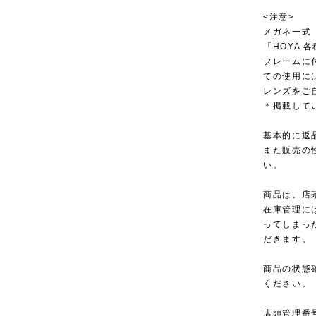
<注意>
メガネ一式
「HOYA
フレームに
ての使用に
レンズをご
＊掲載して
基本的に返
また販売の
い。
商品は、店
在庫管理に
ってしまっ
だきます。
商品の状態
ください。
店頭管理番号