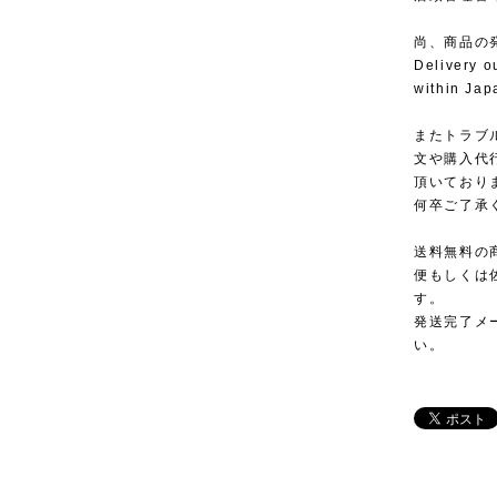
尚、商品の
Delivery o
within Jap
またトラブ
文や購入代
頂いており
何卒ご了承
送料無料の
便もしくは
す。
発送完了メ
い。