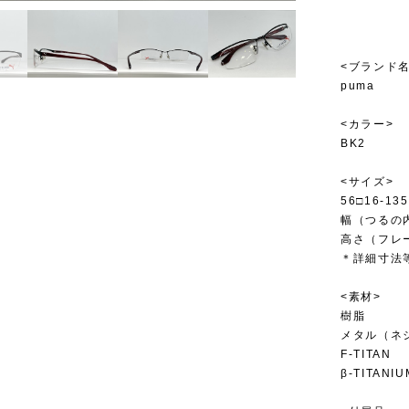
<ブランド名
puma
<カラー>
BK2
<サイズ>
56□16-135
幅（つるの内
高さ（フレー
＊詳細寸法
<素材>
樹脂
メタル（ネ
F-TITAN
β-TITANIU