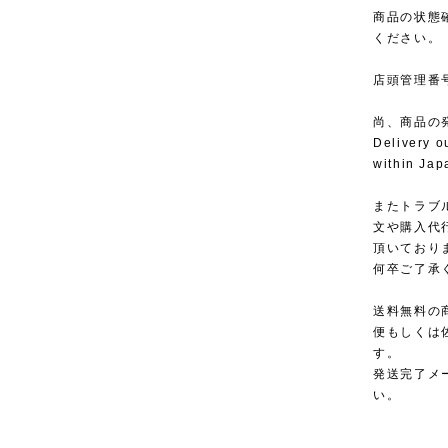
商品の状態
ください。
店頭管理番号
尚、商品の
Delivery o
within Jap
またトラブ
文や購入代
頂いており
何卒ご了承
送料無料の
便もしくは
す。
発送完了メ
い。