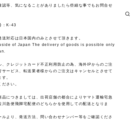
確認等、気になることがありましたら些細な事でもお問合せ
：K-43
発送対応は日本国内のみとさせて頂きます。
uside of Japan The delivery of goods is possible only
an.
ル、クレジットカード不正利用防止の為、海外IPからのご注
行サービス、転送業者様からのご注文はキャンセルとさせて
ます。
ください。
商品につきましては、出荷店舗の都合によりヤマト運輸宅急
佐川急便飛脚宅配便のどちらかを使用しての配送となりま
ールより、発送方法、問い合わせナンバー等をご確認くださ