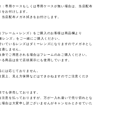
ス：専用ケースもしくは専用ケースが無い場合は、当店配布
スをお付けします。
：当店配布メガネ拭きをお付けします。
（フレーム＋レンズ）をご購入のお客様は商品欄より
 各種レンズ」をご一緒にご購入ください。
付いているレンズはダミーレンズになりますのでメガネとし
は適しません。
自身でご用意される場合はフレームのみご購入ください。
いる商品は全て店頭展示にも使用しています。
品には応じておりません。
性質上、見え方保障などはできかねますのでご注意くださ
頭でも併売しております。
は注意を払っておりますが、万が一入れ違いで売り切れとな
た場合は大変申し訳ございませんがキャンセルとさせていた