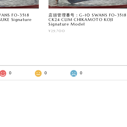
NS FO-3518
店頭管理番号：G-10 SWANS FO-3518
UKE Signature
CK24 CLIM CHIKAMOTO KOJI
Signature Model
¥29,700
0
0
0