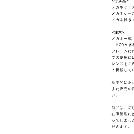
<付属品>
メガネケー
メガネケー
メガネ拭き
<注意>
メガネ一式
「HOYA
フレームに
ての使用に
レンズをご
＊掲載して
基本的に返
また販売の
い。
商品は、店
在庫管理に
ってしまっ
だきます。