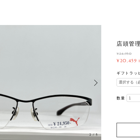
店頭管理番
¥24,950
¥20,459
ギフトラッ
数量
3
/
5