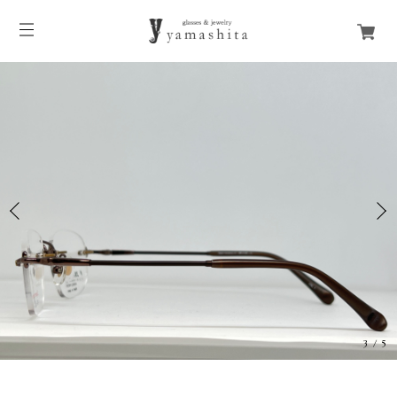
3
/
5