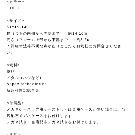
<カラー>
COL.1
<サイズ>
51□19-140
幅（つるの内側から内側まで）：約14.1cm
高さ（フレーム上部から下部まで）：約3.2cm
＊詳細寸法等不明な点がありましたらお気軽にお問合せくださ
い。
<素材>
樹脂
メタル（ネジなど）
Aspex technolories
新超弾性記憶合金
<付属品>
メガネケース：専用ケースもしくは専用ケースが無い場合は、当
店配布メガネケースをお付けします。
メガネ拭き：当店配布メガネ拭きをお付けします。
<注意>