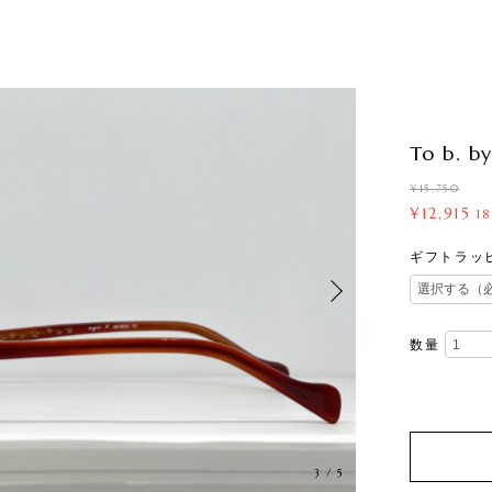
To b. b
¥15,750
¥12,915
1
ギフトラッ
数量
3
/
5