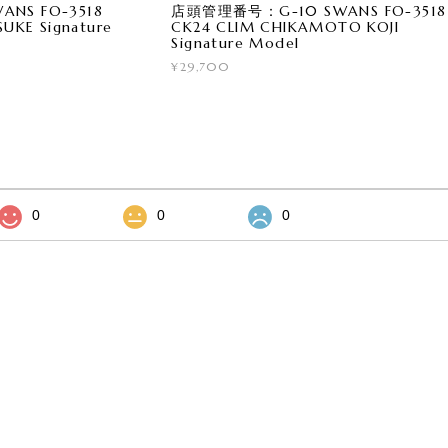
NS FO-3518
店頭管理番号：G-10 SWANS FO-3518
UKE Signature
CK24 CLIM CHIKAMOTO KOJI
Signature Model
¥29,700
0
0
0