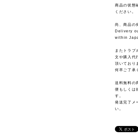
商品の状態
ください。
尚、商品の
Delivery o
within Jap
またトラブ
文や購入代
頂いており
何卒ご了承
送料無料の
便もしくは
す。
発送完了メ
い。