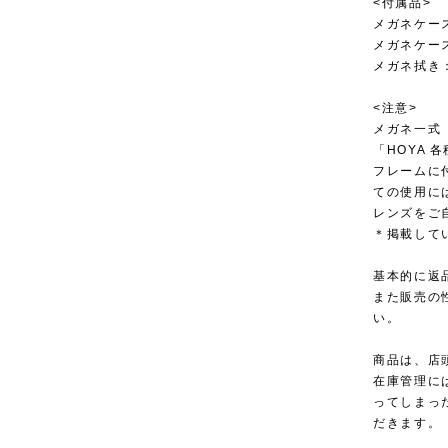
<付属品>
メガネケー
メガネケー
メガネ拭き
<注意>
メガネ一式
「HOYA
フレームに
ての使用に
レンズをご
＊掲載して
基本的に返
また販売の
い。
商品は、店
在庫管理に
ってしまっ
だきます。