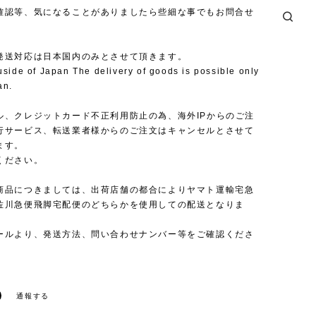
確認等、気になることがありましたら些細な事でもお問合せ
発送対応は日本国内のみとさせて頂きます。
uside of Japan The delivery of goods is possible only
an.
ル、クレジットカード不正利用防止の為、海外IPからのご注
行サービス、転送業者様からのご注文はキャンセルとさせて
ます。
ください。
商品につきましては、出荷店舗の都合によりヤマト運輸宅急
佐川急便飛脚宅配便のどちらかを使用しての配送となりま
ールより、発送方法、問い合わせナンバー等をご確認くださ
通報する