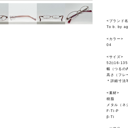
<ブランド名
To b. by a
<カラー>
04
<サイズ>
52□16-135
幅（つるの内
高さ（フレー
＊詳細寸法
<素材>
樹脂
メタル（ネ
F-Ti-P
β-Ti