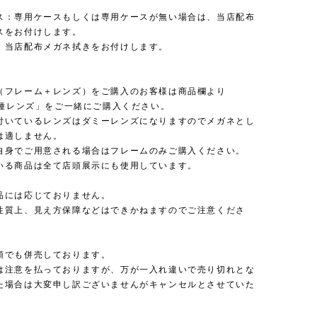
ス：専用ケースもしくは専用ケースが無い場合は、当店配布
スをお付けします。
：当店配布メガネ拭きをお付けします。
（フレーム＋レンズ）をご購入のお客様は商品欄より
 各種レンズ」をご一緒にご購入ください。
付いているレンズはダミーレンズになりますのでメガネとし
は適しません。
自身でご用意される場合はフレームのみご購入ください。
いる商品は全て店頭展示にも使用しています。
品には応じておりません。
性質上、見え方保障などはできかねますのでご注意くださ
頭でも併売しております。
は注意を払っておりますが、万が一入れ違いで売り切れとな
た場合は大変申し訳ございませんがキャンセルとさせていた