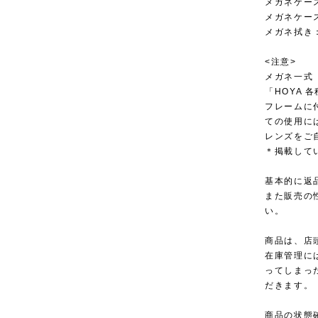
メガネケー
メガネケー
メガネ拭き
<注意>
メガネ一式
「HOYA
フレームに
ての使用に
レンズをご
＊掲載して
基本的に返
また販売の
い。
商品は、店
在庫管理に
ってしまっ
だきます。
商品の状態