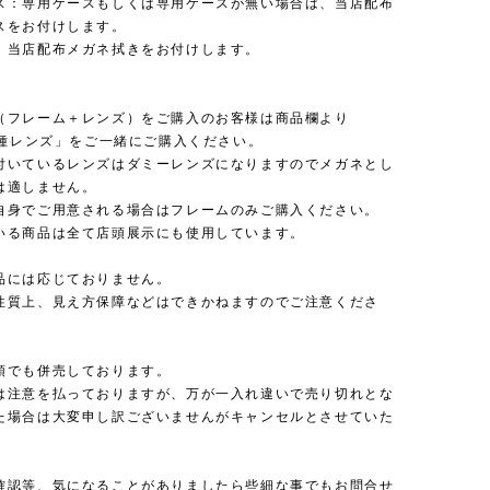
ス：専用ケースもしくは専用ケースが無い場合は、当店配布
スをお付けします。
：当店配布メガネ拭きをお付けします。
（フレーム＋レンズ）をご購入のお客様は商品欄より
 各種レンズ」をご一緒にご購入ください。
付いているレンズはダミーレンズになりますのでメガネとし
は適しません。
自身でご用意される場合はフレームのみご購入ください。
いる商品は全て店頭展示にも使用しています。
品には応じておりません。
性質上、見え方保障などはできかねますのでご注意くださ
頭でも併売しております。
は注意を払っておりますが、万が一入れ違いで売り切れとな
た場合は大変申し訳ございませんがキャンセルとさせていた
確認等、気になることがありましたら些細な事でもお問合せ