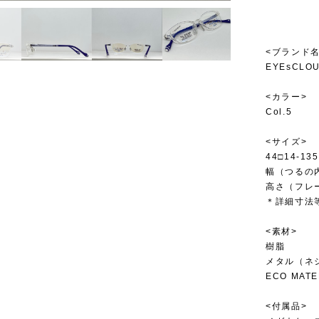
<ブランド名
EYEsCLO
<カラー>
Col.5
<サイズ>
44□14-135
幅（つるの内
高さ（フレー
＊詳細寸法
<素材>
樹脂
メタル（ネ
ECO MATE
<付属品>