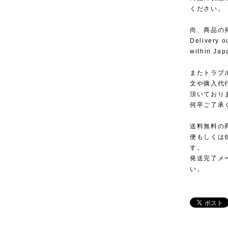
ください。
尚、商品の
Delivery o
within Jap
またトラブ
文や購入代
頂いており
何卒ご了承
送料無料の
便もしくは
す。
発送完了メ
い。