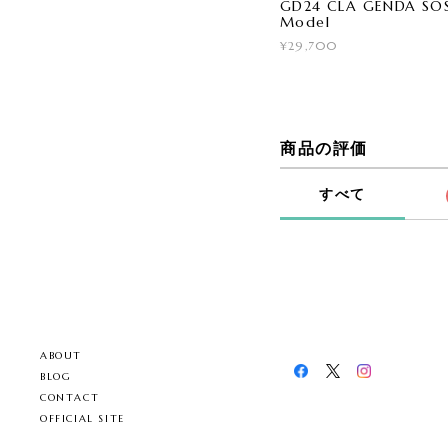
GD24 CLA GENDA SOS
Model
¥29,700
商品の評価
すべて
ABOUT
BLOG
CONTACT
OFFICIAL SITE