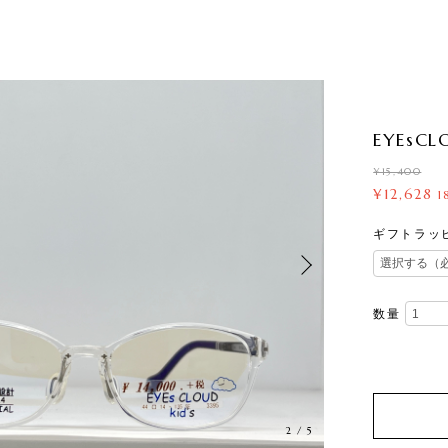
EYEsCLO
¥15,400
¥12,628
1
ギフトラッ
数量
2
/
5