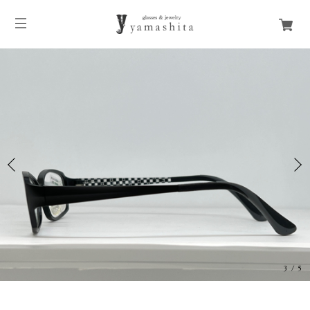
3
/
5