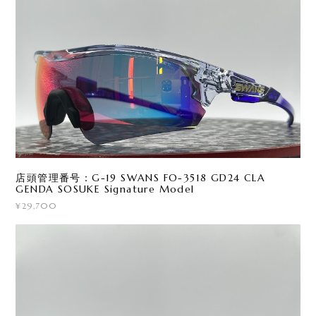
店頭管理番号：G-19 SWANS FO-3518 GD24 CLA
GENDA SOSUKE Signature Model
¥29,700