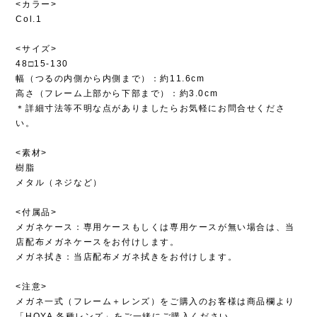
<カラー>
Col.1
<サイズ>
48□15-130
幅（つるの内側から内側まで）：約11.6cm
高さ（フレーム上部から下部まで）：約3.0cm
＊詳細寸法等不明な点がありましたらお気軽にお問合せくださ
い。
<素材>
樹脂
メタル（ネジなど）
<付属品>
メガネケース：専用ケースもしくは専用ケースが無い場合は、当
店配布メガネケースをお付けします。
メガネ拭き：当店配布メガネ拭きをお付けします。
<注意>
メガネ一式（フレーム＋レンズ）をご購入のお客様は商品欄より
「HOYA 各種レンズ」をご一緒にご購入ください。