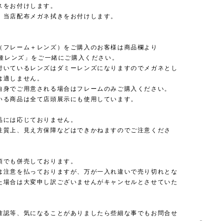
スをお付けします。
：当店配布メガネ拭きをお付けします。
（フレーム＋レンズ）をご購入のお客様は商品欄より
 各種レンズ」をご一緒にご購入ください。
付いているレンズはダミーレンズになりますのでメガネとし
は適しません。
自身でご用意される場合はフレームのみご購入ください。
いる商品は全て店頭展示にも使用しています。
品には応じておりません。
性質上、見え方保障などはできかねますのでご注意くださ
頭でも併売しております。
は注意を払っておりますが、万が一入れ違いで売り切れとな
た場合は大変申し訳ございませんがキャンセルとさせていた
確認等、気になることがありましたら些細な事でもお問合せ