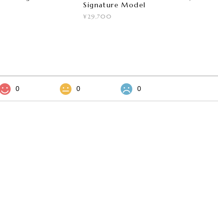
Signature Model
¥29,700
0
0
0