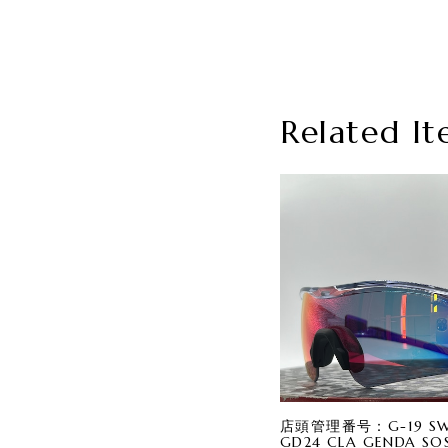
Related It
店頭管理番号：G-19 SWA
GD24 CLA GENDA SOS