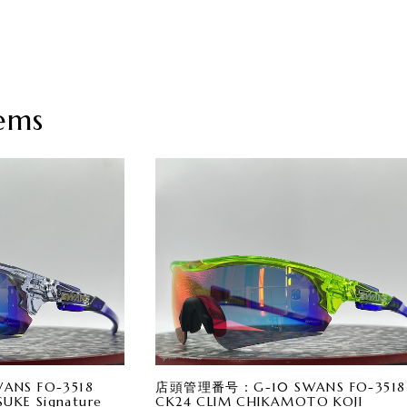
ems
NS FO-3518
店頭管理番号：G-10 SWANS FO-3518
UKE Signature
CK24 CLIM CHIKAMOTO KOJI