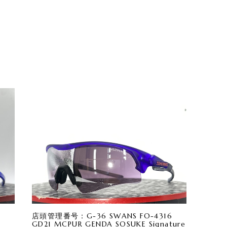
店頭管理番号：G-36 SWANS FO-4316
GD21 MCPUR GENDA SOSUKE Signature