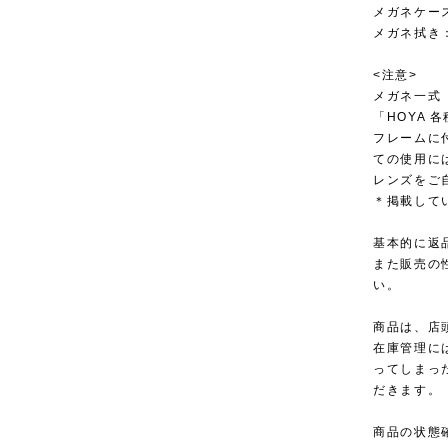
メガネケー
メガネ拭き
<注意>
メガネ一式
「HOYA
フレームに
ての使用に
レンズをご
＊掲載して
基本的に返
また販売の
い。
商品は、店
在庫管理に
ってしまっ
だきます。
商品の状態