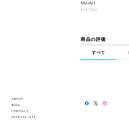
Model
¥29,700
商品の評価
すべて
ABOUT
BLOG
CONTACT
OFFICIAL SITE