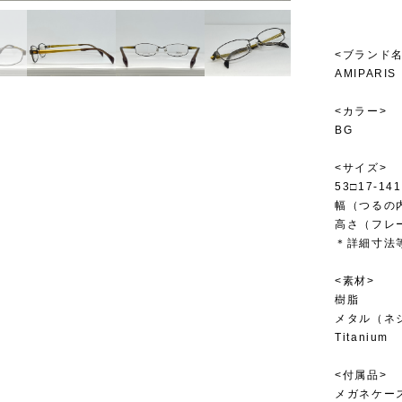
<ブランド名
AMIPARIS
<カラー>
BG
<サイズ>
53□17-141
幅（つるの内
高さ（フレー
＊詳細寸法
<素材>
樹脂
メタル（ネ
Titanium
<付属品>
メガネケー