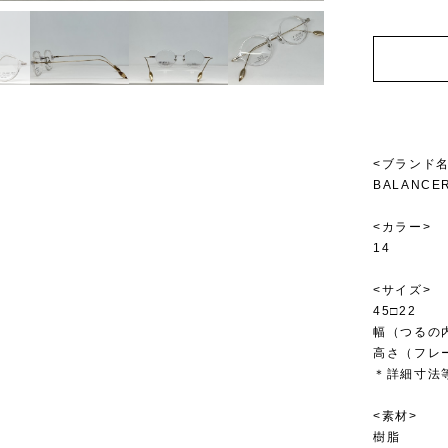
<ブランド名
BALANCE
<カラー>
14
<サイズ>
45□22
幅（つるの内
高さ（フレ
＊詳細寸法
<素材>
樹脂