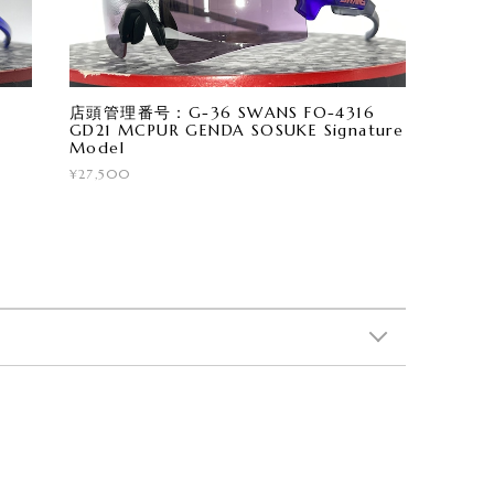
店頭管理番号：G-36 SWANS FO-4316
GD21 MCPUR GENDA SOSUKE Signature
Model
¥27,500