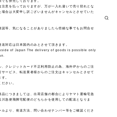
頭でも併売しております。
は注意を払っておりますが、万が一入れ違いで売り切れとな
た場合は大変申し訳ございませんがキャンセルとさせていた
確認等、気になることがありましたら些細な事でもお問合せ
発送対応は日本国内のみとさせて頂きます。
uside of Japan The delivery of goods is possible only
an.
ル、クレジットカード不正利用防止の為、海外IPからのご注
行サービス、転送業者様からのご注文はキャンセルとさせて
ます。
ください。
商品につきましては、出荷店舗の都合によりヤマト運輸宅急
佐川急便飛脚宅配便のどちらかを使用しての配送となりま
ールより、発送方法、問い合わせナンバー等をご確認くださ