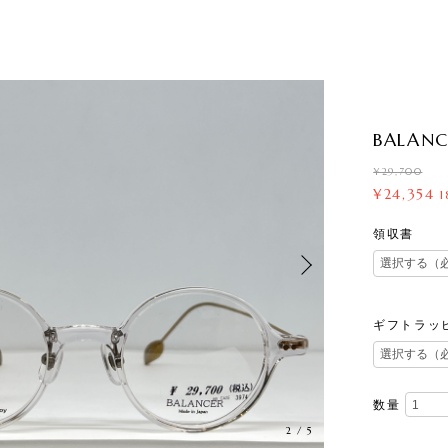
BALANC
¥29,700
¥24,354
領収書
ギフトラッ
数量
2
/
5