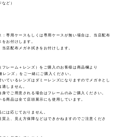
ジなど）
y
ス：専用ケースもしくは専用ケースが無い場合は、当店配布
スをお付けします。
：当店配布メガネ拭きをお付けします。
（フレーム＋レンズ）をご購入のお客様は商品欄より
 各種レンズ」をご一緒にご購入ください。
付いているレンズはダミーレンズになりますのでメガネとし
は適しません。
自身でご用意される場合はフレームのみご購入ください。
いる商品は全て店頭展示にも使用しています。
品には応じておりません。
性質上、見え方保障などはできかねますのでご注意くださ