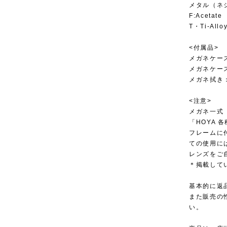
メタル（ネ
F:Acetate
T・Ti-Allo
<付属品>
メガネケー
メガネケー
メガネ拭き
<注意>
メガネ一式
「HOYA
フレームに
ての使用に
レンズをご
＊掲載して
基本的に返
また販売の
い。