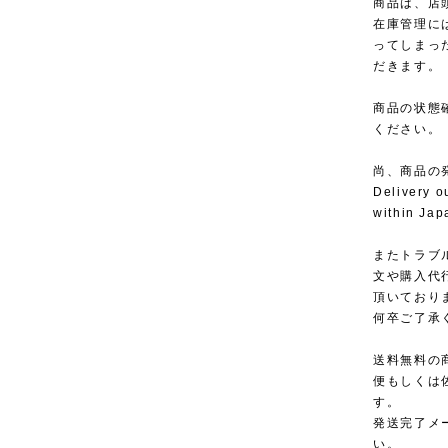
商品は、店
在庫管理に
ってしまっ
だきます。
商品の状態
ください。
尚、商品の
Delivery o
within Jap
またトラブ
文や購入代
頂いており
何卒ご了承
送料無料の
便もしくは
す。
発送完了メ
い。