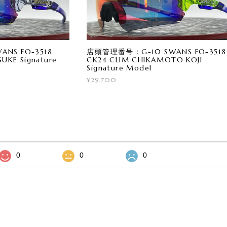
NS FO-3518
店頭管理番号：G-10 SWANS FO-3518
UKE Signature
CK24 CLIM CHIKAMOTO KOJI
Signature Model
¥29,700
0
0
0