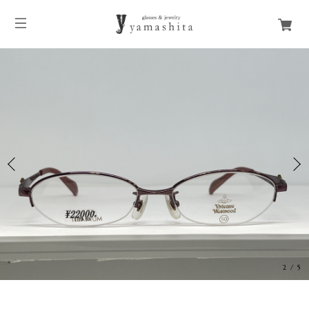
3
/
5