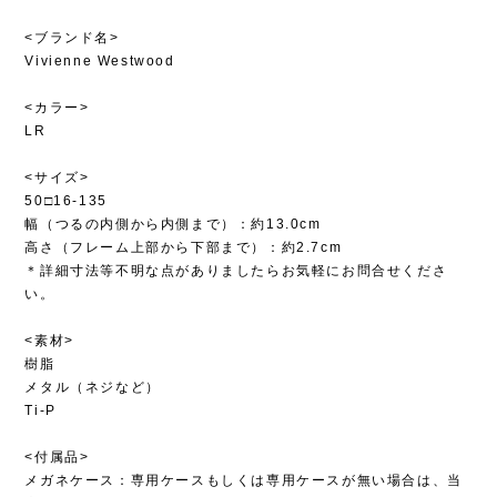
<ブランド名>
Vivienne Westwood
<カラー>
LR
<サイズ>
50□16-135
幅（つるの内側から内側まで）：約13.0cm
高さ（フレーム上部から下部まで）：約2.7cm
＊詳細寸法等不明な点がありましたらお気軽にお問合せくださ
い。
<素材>
樹脂
メタル（ネジなど）
Ti-P
<付属品>
メガネケース：専用ケースもしくは専用ケースが無い場合は、当