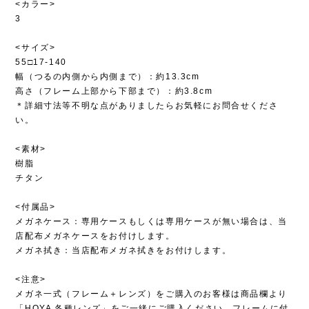
<カラー>
3
<サイズ>
55□17-140
幅（つるの内側から内側まで）：約13.3cm
高さ（フレーム上部から下部まで）：約3.8cm
＊詳細寸法等不明な点がありましたらお気軽にお問合せくださ
い。
<素材>
樹脂
チタン
<付属品>
メガネケース：専用ケースもしくは専用ケースが無い場合は、当
店配布メガネケースをお付けします。
メガネ拭き：当店配布メガネ拭きをお付けします。
<注意>
メガネ一式（フレーム＋レンズ）をご購入のお客様は商品欄より
「HOYA 各種レンズ」をご一緒にご購入ください。フレームに付