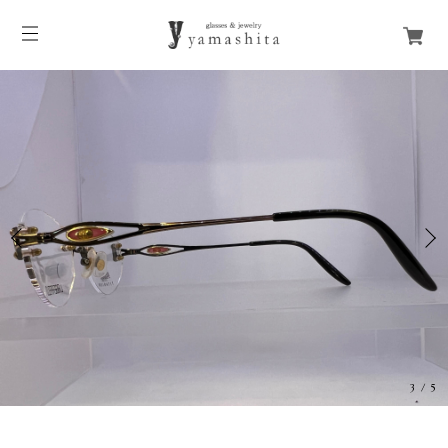
3
/
5