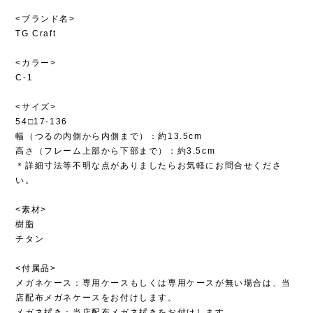
<ブランド名>
TG Craft
<カラー>
C-1
<サイズ>
54□17-136
幅（つるの内側から内側まで）：約13.5cm
高さ（フレーム上部から下部まで）：約3.5cm
＊詳細寸法等不明な点がありましたらお気軽にお問合せくださ
い。
<素材>
樹脂
チタン
<付属品>
メガネケース：専用ケースもしくは専用ケースが無い場合は、当
店配布メガネケースをお付けします。
メガネ拭き：当店配布メガネ拭きをお付けします。