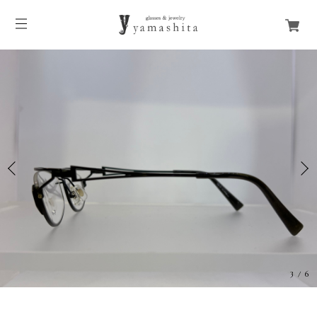
3
/
6