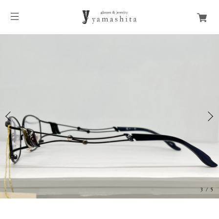
3
/
5