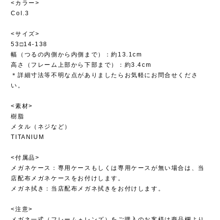
<カラー>
Col.3
<サイズ>
53□14-138
幅（つるの内側から内側まで）：約13.1cm
高さ（フレーム上部から下部まで）：約3.4cm
＊詳細寸法等不明な点がありましたらお気軽にお問合せくださ
い。
<素材>
樹脂
メタル（ネジなど）
TITANIUM
<付属品>
メガネケース：専用ケースもしくは専用ケースが無い場合は、当
店配布メガネケースをお付けします。
メガネ拭き：当店配布メガネ拭きをお付けします。
<注意>
メガネ一式（フレーム＋レンズ）をご購入のお客様は商品欄より